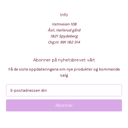
Info
Vatnveien 108
Åsli, Hallerud gård
1821 Spydeberg
Org.nr. 991 182 314
Abonner på nyhetsbrevet vårt
Få de siste oppdateringene om nye produkter og kommende
salg
E
-
p
o
s
t
a