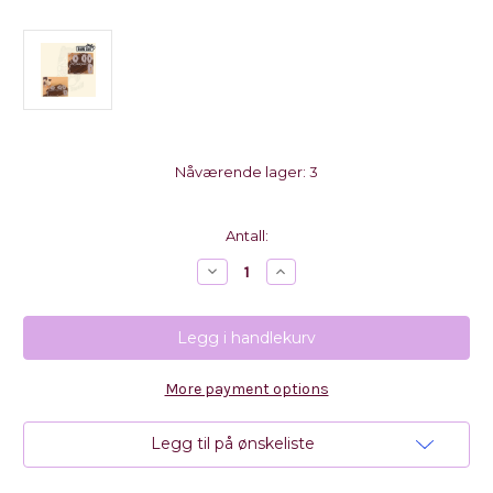
Nåværende lager:
3
Antall:
Reduser
Øk
antall
antall
med
med
Nicole
Nicole
-
-
Elegant
Elegant
Tag
Tag
Set
Set
More payment options
Metal
Metal
Cutting
Cutting
Dies
Dies
Legg til på ønskeliste