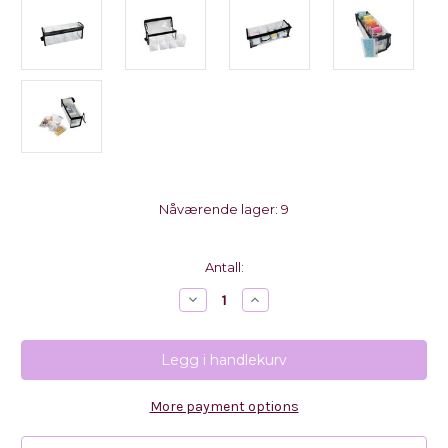
Nåværende lager:
9
Antall:
Reduser
Øk
antall
antall
med
med
Totally
Totally
Tiffany
Tiffany
-
-
Buddy
Buddy
Bag
Bag
More payment options
-
-
Katya
Katya