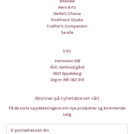
Altenew
Hero Arts
Nellie's Choice
Pinkfresh Studio
Crafter's Companion
Se alle
Info
Vatnveien 108
Åsli, Hallerud gård
1821 Spydeberg
Org.nr. 991 182 314
Abonner på nyhetsbrevet vårt
Få de siste oppdateringene om nye produkter og kommende
salg
E
-