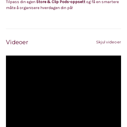
Tilpass din egen
Store & Clip Pods-oppsett
og få en smartere
måte å organisere hverdagen din på!
Videoer
Skjul videoer