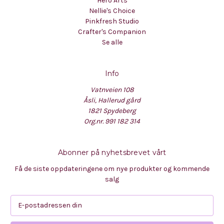
Hero Arts
Nellie's Choice
Pinkfresh Studio
Crafter's Companion
Se alle
Info
Vatnveien 108
Åsli, Hallerud gård
1821 Spydeberg
Org.nr. 991 182 314
Abonner på nyhetsbrevet vårt
Få de siste oppdateringene om nye produkter og kommende
salg
E
-
p