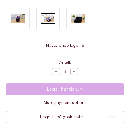
Nåværende lager:
6
Antall:
Reduser
Øk
antall
antall
med
med
Totally
Totally
Tiffany
Tiffany
Store
Store
&
&
Clip
Clip
More payment options
Pods
Pods
-
-
Tool
Tool
Holder
Holder
Legg til på ønskeliste